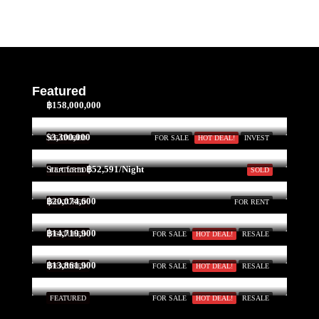
Featured
฿158,000,000
$3,300,000
FEATURED
FOR SALE
HOT DEAL!
INVEST
Start form
฿52,591/Night
FEATURED
SOLD
฿20,074,600
FEATURED
FOR RENT
฿14,719,900
FEATURED
FOR SALE
HOT DEAL!
RESALE
฿13,861,900
FEATURED
FOR SALE
HOT DEAL!
RESALE
FEATURED
FOR SALE
HOT DEAL!
RESALE